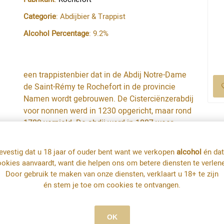
Categorie
: Abdijbier & Trappist
Alcohol Percentage
: 9.2%
een trappistenbier dat in de Abdij Notre-Dame
de Saint-Rémy te Rochefort in de provincie
Namen wordt gebrouwen. De Cisterciënzerabdij
voor nonnen werd in 1230 opgericht, maar rond
1789 vernield. De abdij werd in 1887 weer
opgebouwd, en het eerste Rochefor
evestig dat u 18 jaar of ouder bent want we verkopen
alcohol
én dat
okies aanvaardt, want die helpen ons om betere diensten te verlen
Door gebruik te maken van onze diensten, verklaart u 18+ te zijn
én stem je toe om cookies te ontvangen.
MEER INFO
OK