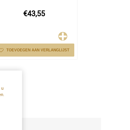
€43,55
TOEVOEGEN AAN VERLANGLIJST
 u
en.