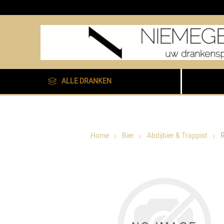
ALLE DRANKEN
Home
Bier
Abdijbier & Trappist
R