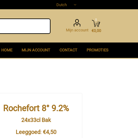
0
Mijn account
€0,00
HOME
MIJN ACCOUNT
CONTACT
PROMOTIES
Rochefort 8° 9.2%
24x33cl Bak
Leeggoed
:
€4,50