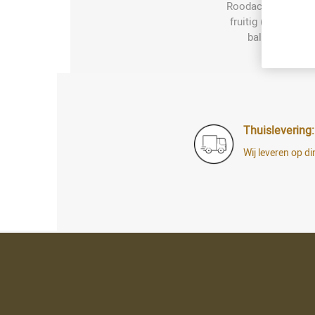
Roodachtig als her
fruitig (banaan, r
balans tussen 
Thuislevering:
Wij leveren op 