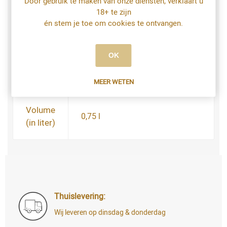
Door gebruik te maken van onze diensten, verklaart u
Druif
Merlot
18+ te zijn
én stem je toe om cookies te ontvangen.
Druif
Sangiovese
OK
Streek
Veneto
MEER WETEN
Volume
0,75 l
(in liter)
Thuislevering:
Wij leveren op dinsdag & donderdag