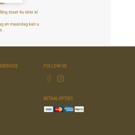
el:
ling staat 4u later al
dag en maandag kan u
en
NSERVICE
FOLLOW US
BETAALOPTIES