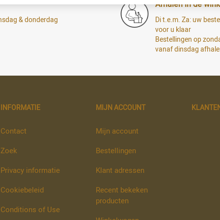
Afhalen in de wink
dinsdag & donderdag
Di t.e.m. Za: uw bestel
voor u klaar
Bestellingen op zon
vanaf dinsdag afhal
INFORMATIE
MIJN ACCOUNT
KLANTE
Contact
Mijn account
Zoek
Bestellingen
Privacy informatie
Klant adressen
Cookiebeleid
Recent bekeken
producten
Conditions of Use