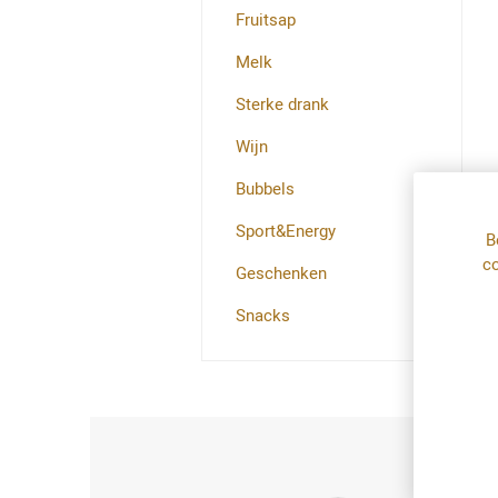
Fruitsap
Melk
Sterke drank
Wijn
Bubbels
Sport&Energy
B
co
Geschenken
Snacks