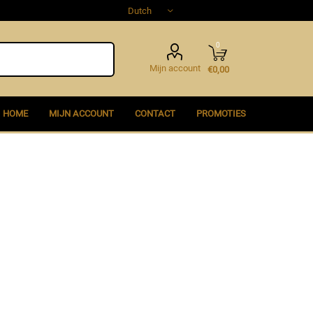
0
Mijn account
€0,00
HOME
MIJN ACCOUNT
CONTACT
PROMOTIES