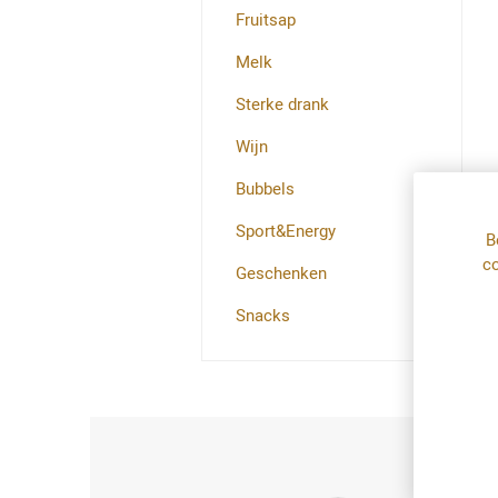
Fruitsap
Melk
Sterke drank
Wijn
Bubbels
Sport&Energy
B
co
Geschenken
Snacks