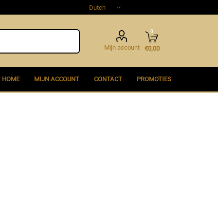
0
Mijn account
€0,00
HOME
MIJN ACCOUNT
CONTACT
PROMOTIES