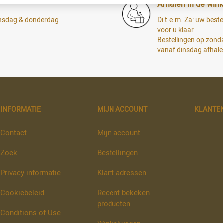
Afhalen in de wink
dinsdag & donderdag
Di t.e.m. Za: uw bestel
voor u klaar
Bestellingen op zon
vanaf dinsdag afhal
INFORMATIE
MIJN ACCOUNT
KLANTE
Contact
Mijn account
Zoek
Bestellingen
Privacy informatie
Klant adressen
Cookiebeleid
Recent bekeken
producten
Conditions of Use