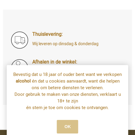
Thuislevering:
Wij leveren op dinsdag & donderdag
Afhalen in de winkel:
Di t.e.m. Za: uw bestelling staat 4u later al
Bevestig dat u 18 jaar of ouder bent want we verkopen
voor u klaar
alcohol
én dat u cookies aanvaardt, want die helpen
Bestellingen op zondag en maandag kan u
ons om betere diensten te verlenen.
vanaf dinsdag afhalen
Door gebruik te maken van onze diensten, verklaart u
18+ te zijn
én stem je toe om cookies te ontvangen.
OK