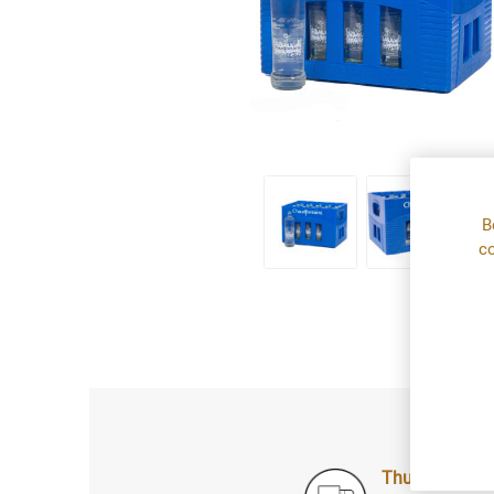
B
co
Thuislevering: