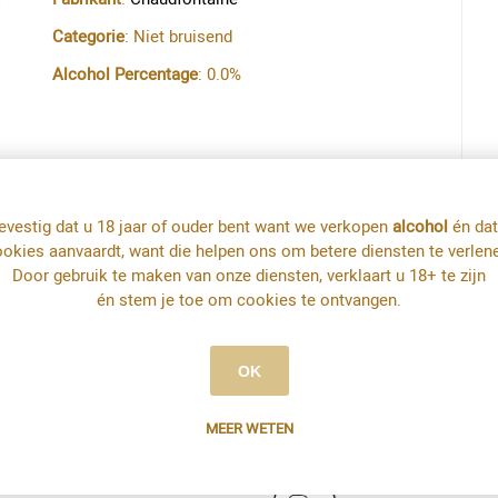
Categorie
: Niet bruisend
Alcohol Percentage
: 0.0%
Leider in duurzaam waterbeheer De
mineraalwaterfabriek Chaudfontaine heeft van
het "European Water Stewardship" (EWS) een
evestig dat u 18 jaar of ouder bent want we verkopen
alcohol
én dat
gouden medaille ontvangen voor zijn
okies aanvaardt, want die helpen ons om betere diensten te verlen
leiderschap in duurzaam waterbeheer. Voor
Door gebruik te maken van onze diensten, verklaart u 18+ te zijn
chaydfontaine een wereldwijde primeur.
én stem je toe om cookies te ontvangen.
OK
MEER WETEN
Afhalen in de wink