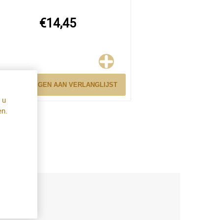
€14,45
TOEVOEGEN AAN VERLANGLIJST
 u
en.
el: