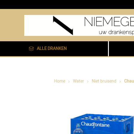
ALLE DRANKEN
Home
Water
Niet bruisend
Chaud