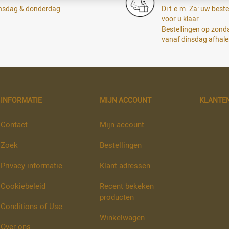
dinsdag & donderdag
Di t.e.m. Za: uw bestel
voor u klaar
Bestellingen op zon
vanaf dinsdag afhal
INFORMATIE
MIJN ACCOUNT
KLANTE
Contact
Mijn account
Zoek
Bestellingen
Privacy informatie
Klant adressen
Cookiebeleid
Recent bekeken
producten
Conditions of Use
Winkelwagen
Over ons