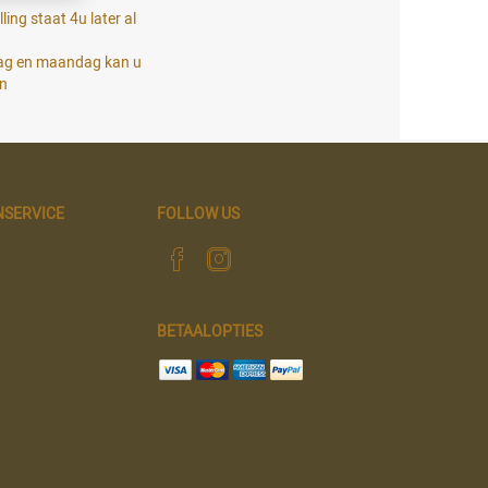
ling staat 4u later al
dag en maandag kan u
en
NSERVICE
FOLLOW US
BETAALOPTIES