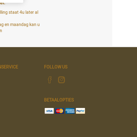
el:
ling staat 4u later al
dag en maandag kan u
en
NSERVICE
FOLLOW US
BETAALOPTIES