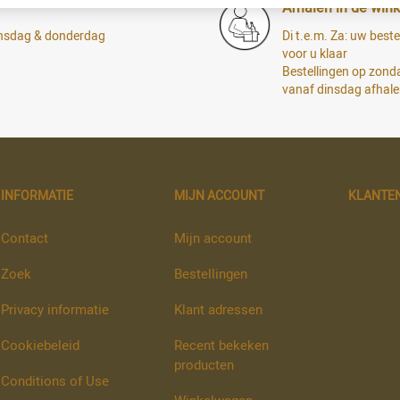
Afhalen in de wink
dinsdag & donderdag
Di t.e.m. Za: uw bestel
voor u klaar
Bestellingen op zon
vanaf dinsdag afhal
INFORMATIE
MIJN ACCOUNT
KLANTE
Contact
Mijn account
Zoek
Bestellingen
Privacy informatie
Klant adressen
Cookiebeleid
Recent bekeken
producten
Conditions of Use