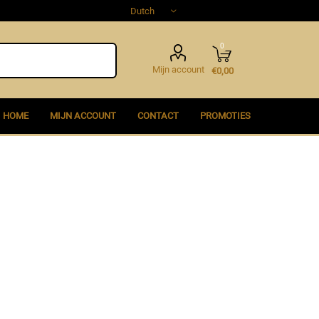
0
Mijn account
€0,00
HOME
MIJN ACCOUNT
CONTACT
PROMOTIES