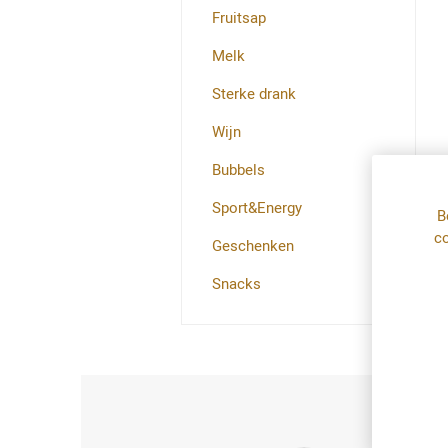
Fruitsap
Melk
Sterke drank
Wijn
Bubbels
Sport&Energy
B
co
Geschenken
Snacks