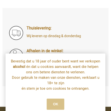
Thuislevering:
Wij leveren op dinsdag & donderdag
Afhalen in de winkel:
Di t.e.m. Za: uw bestelling staat 4u later al
Bevestig dat u 18 jaar of ouder bent want we verkopen
voor u klaar
alcohol
én dat u cookies aanvaardt, want die helpen
Bestellingen op zondag en maandag kan u
ons om betere diensten te verlenen.
vanaf dinsdag afhalen
Door gebruik te maken van onze diensten, verklaart u
18+ te zijn
én stem je toe om cookies te ontvangen.
OK