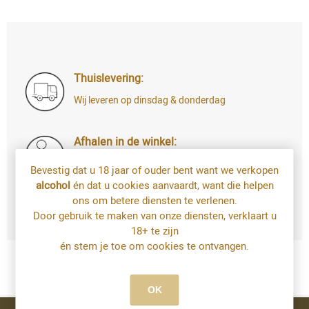
Thuislevering:
Wij leveren op dinsdag & donderdag
Afhalen in de winkel:
Di t.e.m. Za: uw bestelling staat 4u later al
Bevestig dat u 18 jaar of ouder bent want we verkopen
voor u klaar
alcohol
én dat u cookies aanvaardt, want die helpen
Bestellingen op zondag en maandag kan u
ons om betere diensten te verlenen.
vanaf dinsdag afhalen
Door gebruik te maken van onze diensten, verklaart u
18+ te zijn
én stem je toe om cookies te ontvangen.
OK