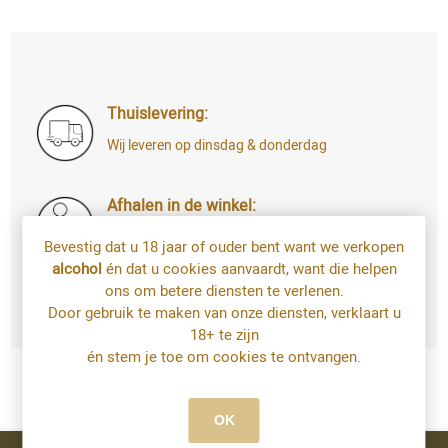
Thuislevering:
Wij leveren op dinsdag & donderdag
Afhalen in de winkel:
Di t.e.m. Za: uw bestelling staat 4u later al
Bevestig dat u 18 jaar of ouder bent want we verkopen
voor u klaar
alcohol
én dat u cookies aanvaardt, want die helpen
Bestellingen op zondag en maandag kan u
ons om betere diensten te verlenen.
vanaf dinsdag afhalen
Door gebruik te maken van onze diensten, verklaart u
18+ te zijn
én stem je toe om cookies te ontvangen.
OK