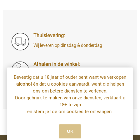
Thuislevering:
Wij leveren op dinsdag & donderdag
Afhalen in de winkel:
Di t.e.m. Za: uw bestelling staat 4u later al
Bevestig dat u 18 jaar of ouder bent want we verkopen
voor u klaar
alcohol
én dat u cookies aanvaardt, want die helpen
Bestellingen op zondag en maandag kan u
ons om betere diensten te verlenen.
vanaf dinsdag afhalen
Door gebruik te maken van onze diensten, verklaart u
18+ te zijn
én stem je toe om cookies te ontvangen.
OK