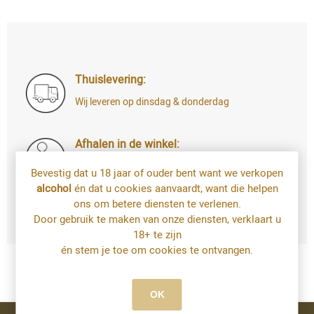
Thuislevering:
Wij leveren op dinsdag & donderdag
Afhalen in de winkel:
Di t.e.m. Za: uw bestelling staat 4u later al
Bevestig dat u 18 jaar of ouder bent want we verkopen
voor u klaar
alcohol
én dat u cookies aanvaardt, want die helpen
Bestellingen op zondag en maandag kan u
ons om betere diensten te verlenen.
vanaf dinsdag afhalen
Door gebruik te maken van onze diensten, verklaart u
18+ te zijn
én stem je toe om cookies te ontvangen.
OK