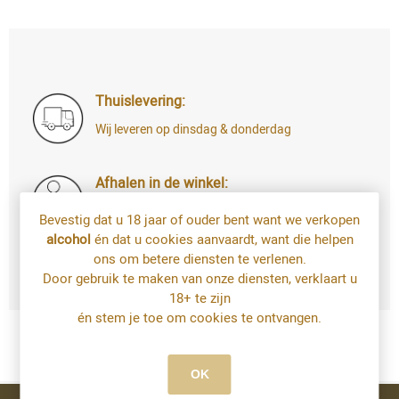
Thuislevering:
Wij leveren op dinsdag & donderdag
Afhalen in de winkel:
Di t.e.m. Za: uw bestelling staat 4u later al
Bevestig dat u 18 jaar of ouder bent want we verkopen
voor u klaar
alcohol
én dat u cookies aanvaardt, want die helpen
Bestellingen op zondag en maandag kan u
ons om betere diensten te verlenen.
vanaf dinsdag afhalen
Door gebruik te maken van onze diensten, verklaart u
18+ te zijn
én stem je toe om cookies te ontvangen.
OK