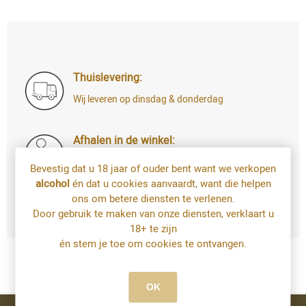
Thuislevering:
Wij leveren op dinsdag & donderdag
Afhalen in de winkel:
Di t.e.m. Za: uw bestelling staat 4u later al
Bevestig dat u 18 jaar of ouder bent want we verkopen
voor u klaar
alcohol
én dat u cookies aanvaardt, want die helpen
Bestellingen op zondag en maandag kan u
ons om betere diensten te verlenen.
vanaf dinsdag afhalen
Door gebruik te maken van onze diensten, verklaart u
18+ te zijn
én stem je toe om cookies te ontvangen.
OK