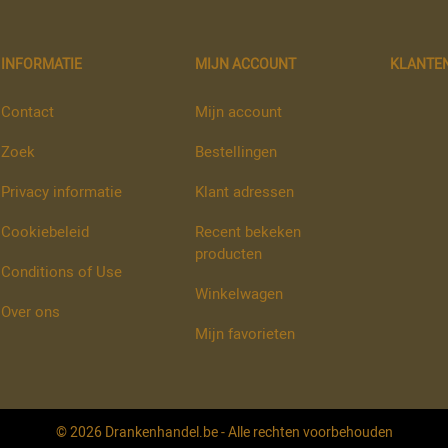
INFORMATIE
MIJN ACCOUNT
KLANTE
Contact
Mijn account
Zoek
Bestellingen
Privacy informatie
Klant adressen
Cookiebeleid
Recent bekeken
producten
Conditions of Use
Winkelwagen
Over ons
Mijn favorieten
© 2026 Drankenhandel.be - Alle rechten voorbehouden