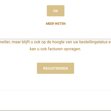
OK
MEER WETEN
Maak een account aan op onze website. Zo winkelt u niet allee
neller, maar blijft u ook op de hoogte van uw bestellingstatus 
kan u ook facturen opvragen.