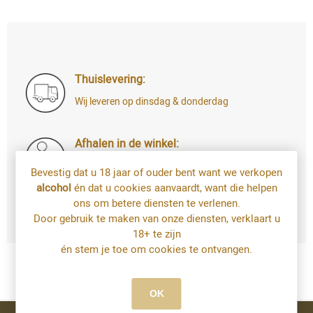
Thuislevering:
Wij leveren op dinsdag & donderdag
Afhalen in de winkel:
Di t.e.m. Za: uw bestelling staat 4u later al
Bevestig dat u 18 jaar of ouder bent want we verkopen
voor u klaar
alcohol
én dat u cookies aanvaardt, want die helpen
Bestellingen op zondag en maandag kan u
ons om betere diensten te verlenen.
vanaf dinsdag afhalen
Door gebruik te maken van onze diensten, verklaart u
18+ te zijn
én stem je toe om cookies te ontvangen.
OK